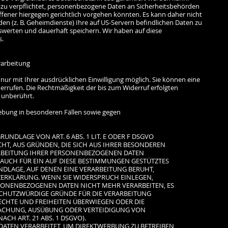
zu verpflichtet, personenbezogene Daten an Sicherheitsbehörden
ffener hiergegen gerichtlich vorgehen könnten. Es kann daher nicht
n (z. B. Geheimdienste) Ihre auf US-Servern befindlichen Daten zu
erten und dauerhaft speichern. Wir haben auf diese
s.
rarbeitung
ur mit Ihrer ausdrücklichen Einwilligung möglich. Sie können eine
widerrufen. Die Rechtmäßigkeit der bis zum Widerruf erfolgten
unberührt.
ebung in besonderen Fällen sowie gegen
NDLAGE VON ART. 6 ABS. 1 LIT. E ODER F DSGVO
ECHT, AUS GRÜNDEN, DIE SICH AUS IHRER BESONDEREN
ARBEITUNG IHRER PERSONENBEZOGENEN DATEN
 AUCH FÜR EIN AUF DIESE BESTIMMUNGEN GESTÜTZTES
UNDLAGE, AUF DENEN EINE VERARBEITUNG BERUHT,
ERKLÄRUNG. WENN SIE WIDERSPRUCH EINLEGEN,
SONENBEZOGENEN DATEN NICHT MEHR VERARBEITEN, ES
SCHUTZWÜRDIGE GRÜNDE FÜR DIE VERARBEITUNG
RECHTE UND FREIHEITEN ÜBERWIEGEN ODER DIE
ACHUNG, AUSÜBUNG ODER VERTEIDIGUNG VON
H ART. 21 ABS. 1 DSGVO).
TEN VERARBEITET, UM DIREKTWERBUNG ZU BETREIBEN,