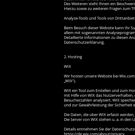
Des Weiteren steht Ihnen ein Beschwerd
Hierzu sowie zu weiteren Fragen zum T
Analyse-Tools und Tools von Drittanbie
Beim Besuch dieser Website kann Ihr Su
allem mit sogenannten Analyseprogra
Detaillierte Informationen zu diesen A
Datenschutzerklärung.
2. Hosting
WIX
Wir hosten unsere Website bei Wix.com Lt
„WIX“).
WIX ein Tool zum Erstellen und zum H
mit Hilfe von WIX das Nutzerverhalten,
Besucherzahlen analysiert. WIX speicher
und zur Gewährleistung der Sicherheit e
Die Daten, die über WIX erfasst werde
Die Server von WIX stehen u. a. in den 
Details entnehmen Sie der Datenschutz
https://de.wix.com/about/privacy.