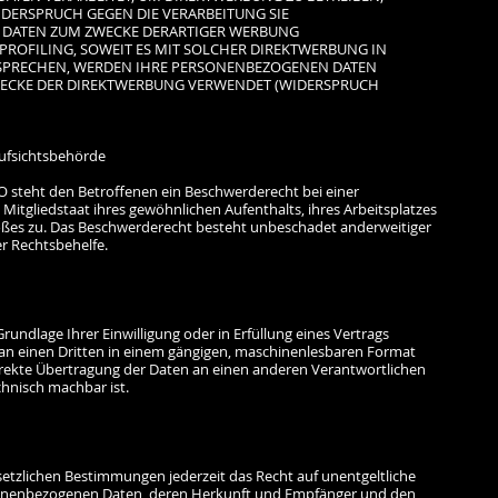
WIDERSPRUCH GEGEN DIE VERARBEITUNG SIE
 DATEN ZUM ZWECKE DERARTIGER WERBUNG
S PROFILING, SOWEIT ES MIT SOLCHER DIREKTWERBUNG IN
RSPRECHEN, WERDEN IHRE PERSONENBEZOGENEN DATEN
ECKE DER DIREKTWERBUNG VERWENDET (WIDERSPRUCH
ufsichtsbehörde
O steht den Betroffenen ein Beschwerderecht bei einer
itgliedstaat ihres gewöhnlichen Aufenthalts, ihres Arbeitsplatzes
ßes zu. Das Beschwerderecht besteht unbeschadet anderweitiger
er Rechtsbehelfe.
rundlage Ihrer Einwilligung oder in Erfüllung eines Vertrags
r an einen Dritten in einem gängigen, maschinenlesbaren Format
direkte Übertragung der Daten an einen anderen Verantwortlichen
echnisch machbar ist.
etzlichen Bestimmungen jederzeit das Recht auf unentgeltliche
rsonenbezogenen Daten, deren Herkunft und Empfänger und den