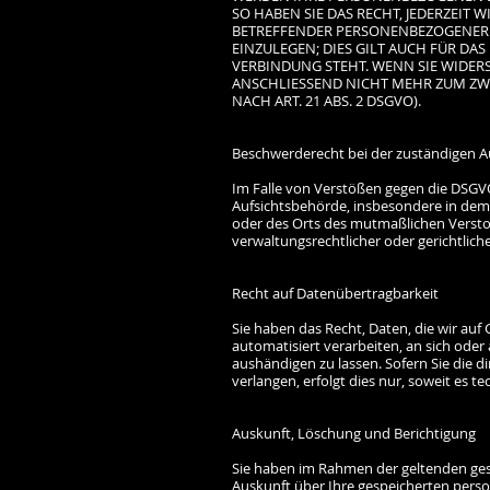
SO HABEN SIE DAS RECHT, JEDERZEIT 
BETREFFENDER PERSONENBEZOGENER
EINZULEGEN; DIES GILT AUCH FÜR DA
VERBINDUNG STEHT. WENN SIE WIDE
ANSCHLIESSEND NICHT MEHR ZUM ZW
NACH ART. 21 ABS. 2 DSGVO).
Beschwerderecht bei der zuständigen A
Im Falle von Verstößen gegen die DSGV
Aufsichtsbehörde, insbesondere in dem M
oder des Orts des mutmaßlichen Versto
verwaltungsrechtlicher oder gerichtlich
Recht auf Datenübertragbarkeit
Sie haben das Recht, Daten, die wir auf G
automatisiert verarbeiten, an sich ode
aushändigen zu lassen. Sofern Sie die 
verlangen, erfolgt dies nur, soweit es t
Auskunft, Löschung und Berichtigung
Sie haben im Rahmen der geltenden ges
Auskunft über Ihre gespeicherten pe