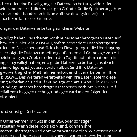
hen oder eine Einwilligung zur Datenverarbeitung widerrufen,
eine anderen rechtlich zulässigen Gründe für die Speicherung Ihrer
teuer- oder handelsrechtliche Aufbewahrungsfristen); im
 nach Fortfall dieser Gründe.
dlagen der Datenverarbeitung auf dieser Website
ngewilligt haben, verarbeiten wir Ihre personenbezogenen Daten auf
 bzw. Art. 9 Abs. 2 lit. a DSGVO, sofern besondere Datenkategorien
den. Im Falle einer ausdrücklichen Einwilligung in die Übertragung
en erfolgt die Datenverarbeitung außerdem auf Grundlage von Art.
e Speicherung von Cookies oder in den Zugriff auf Informationen in
ting) eingewilligt haben, erfolgt die Datenverarbeitung zusätzlich
 Einwilligung ist jederzeit widerrufbar. Sind Ihre Daten zur
ng vorvertraglicher Maßnahmen erforderlich, verarbeiten wir Ihre
t. b DSGVO. Des Weiteren verarbeiten wir Ihre Daten, sofern diese
htung erforderlich sind auf Grundlage von Art. 6 Abs. 1 lit. c DSGVO.
undlage unseres berechtigten Interesses nach Art. 6 Abs. 1 lit. f
zelfall einschlägigen Rechtsgrundlagen wird in den folgenden
nformiert.
 und sonstige Drittstaaten
n Unternehmen mit Sitz in den USA oder sonstigen
ttstaaten. Wenn diese Tools aktiv sind, können Ihre
taaten übertragen und dort verarbeitet werden. Wir weisen darauf
er EU vergleichbares Datenschutzniveau garantiert werden kann.