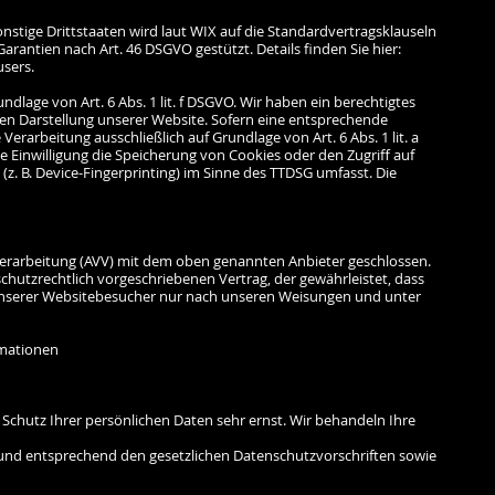
nstige Drittstaaten wird laut WIX auf die Standardvertragsklauseln
rantien nach Art. 46 DSGVO gestützt. Details finden Sie hier:
sers.
dlage von Art. 6 Abs. 1 lit. f DSGVO. Wir haben ein berechtigtes
igen Darstellung unserer Website. Sofern eine entsprechende
 Verarbeitung ausschließlich auf Grundlage von Art. 6 Abs. 1 lit. a
 Einwilligung die Speicherung von Cookies oder den Zugriff auf
z. B. Device-Fingerprinting) im Sinne des TTDSG umfasst. Die
verarbeitung (AVV) mit dem oben genannten Anbieter geschlossen.
chutzrechtlich vorgeschriebenen Vertrag, der gewährleistet, dass
nserer Websitebesucher nur nach unseren Weisungen und unter
rmationen
 Schutz Ihrer persönlichen Daten sehr ernst. Wir behandeln Ihre
nd entsprechend den gesetzlichen Datenschutzvorschriften sowie