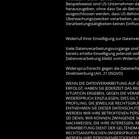
Beispielsweise sind US-Unternehmen da
herauszugeben, ohne dass Sie als Betro
ausgeschlossen werden, dass US-Behörde
Überwachungszwecken verarbeiten, ausw
Verarbeitungstätigkeiten keinen Einflus
Widerruf Ihrer Einwilligung zur Datenve
Viele Datenverarbeitungsvorgänge sind n
bereits erteilte Einwilligung jederzeit 
Datenverarbeitung bleibt vom Widerruf 
Widerspruchsrecht gegen die Datenerh
Direktwerbung (Art. 21 DSGVO)
WENN DIE DATENVERARBEITUNG AUF GRU
ERFOLGT, HABEN SIE JEDERZEIT DAS R
SITUATION ERGEBEN, GEGEN DIE VER
WIDERSPRUCH EINZULEGEN; DIES GILT
PROFILING. DIE JEWEILIGE RECHTSGR
ENTNEHMEN SIE DIESER DATENSCHUTZ
WERDEN WIR IHRE BETROFFENEN PER
SEI DENN, WIR KÖNNEN ZWINGENDE 
NACHWEISEN, DIE IHRE INTERESSEN, 
VERARBEITUNG DIENT DER GELTENDM
RECHTSANSPRÜCHEN (WIDERSPRUCH NAC
WERDEN IHRE PERSONENBEZOGENEN DA