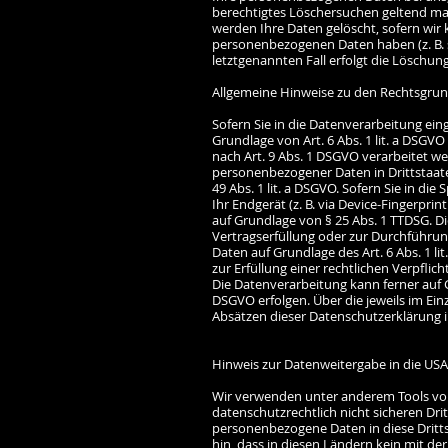
berechtigtes Löschersuchen geltend mac
werden Ihre Daten gelöscht, sofern wir k
personenbezogenen Daten haben (z. B. s
letztgenannten Fall erfolgt die Löschung
Allgemeine Hinweise zu den Rechtsgrun
Sofern Sie in die Datenverarbeitung ei
Grundlage von Art. 6 Abs. 1 lit. a DSGVO
nach Art. 9 Abs. 1 DSGVO verarbeitet wer
personenbezogener Daten in Drittstaat
49 Abs. 1 lit. a DSGVO. Sofern Sie in di
Ihr Endgerät (z. B. via Device-Fingerprin
auf Grundlage von § 25 Abs. 1 TTDSG. Die
Vertragserfüllung oder zur Durchführu
Daten auf Grundlage des Art. 6 Abs. 1 li
zur Erfüllung einer rechtlichen Verpflic
Die Datenverarbeitung kann ferner auf Gr
DSGVO erfolgen. Über die jeweils im Ein
Absätzen dieser Datenschutzerklärung i
Hinweis zur Datenweitergabe in die USA
Wir verwenden unter anderem Tools vo
datenschutzrechtlich nicht sicheren Dri
personenbezogene Daten in diese Dritts
hin, dass in diesen Ländern kein mit d