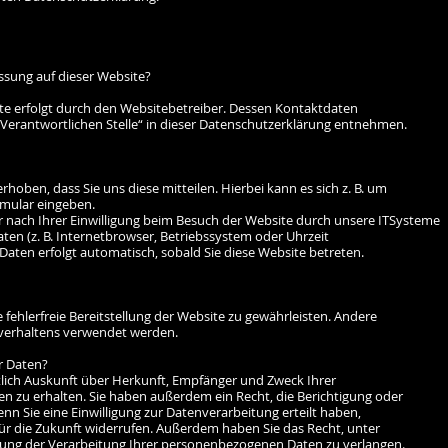
assung auf dieser Website?
te erfolgt durch den Websitebetreiber. Dessen Kontaktdaten
Verantwortlichen Stelle“ in dieser Datenschutzerklärung entnehmen.
oben, dass Sie uns diese mitteilen. Hierbei kann es sich z. B. um
rmular eingeben.
nach Ihrer Einwilligung beim Besuch der Website durch unsere ITSysteme
aten (z. B. Internetbrowser, Betriebssystem oder Uhrzeit
 Daten erfolgt automatisch, sobald Sie diese Website betreten.
 fehlerfreie Bereitstellung der Website zu gewährleisten. Andere
verhaltens verwendet werden.
r Daten?
tlich Auskunft über Herkunft, Empfänger und Zweck Ihrer
 zu erhalten. Sie haben außerdem ein Recht, die Berichtigung oder
n Sie eine Einwilligung zur Datenverarbeitung erteilt haben,
 für die Zukunft widerrufen. Außerdem haben Sie das Recht, unter
ng der Verarbeitung Ihrer personenbezogenen Daten zu verlangen.